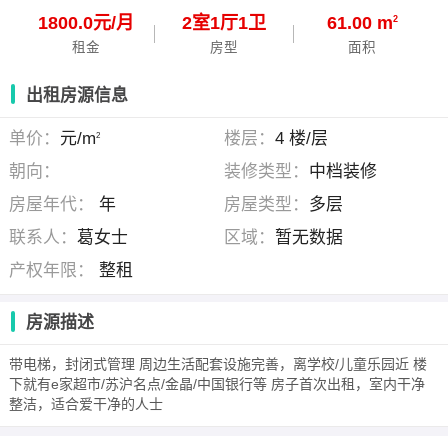
1800.0元/月
2
室
1
厅
1
卫
61.00 m
2
租金
房型
面积
出租房源信息
单价：
元/m
楼层：
4 楼/层
2
朝向：
装修类型：
中档装修
房屋年代：
年
房屋类型：
多层
联系人：
葛女士
区域：
暂无数据
产权年限：
整租
房源描述
带电梯，封闭式管理 周边生活配套设施完善，离学校/儿童乐园近 楼
下就有e家超市/苏沪名点/金晶/中国银行等 房子首次出租，室内干净
整洁，适合爱干净的人士