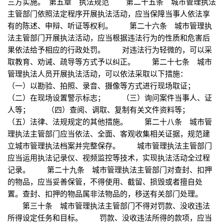
三方实施。 第五章 执法规范 第二十五条 城市管理执法
主管部门依照法定程序开展执法活动，应当保障当事人依法享
有的陈述、申辩、听证等权利。 第二十六条 城市管理执
法主管部门开展执法活动，应当根据违法行为的性质和危害后
果依法给予相应的行政处罚。 对违法行为轻微的，可以采
取教育、劝诫、疏导等方式予以纠正。 第二十七条 城市
管理执法人员开展执法活动，可以依法采取以下措施：
（一）以勘验、拍照、录音、摄像等方式进行现场取证；
（二）在现场设置警示标志； （三）询问案件当事人、证
人等； （四）查阅、调取、复制有关文件资料等；
（五）法律、法规规定的其他措施。 第二十八条 城市管
理执法主管部门应当依法、全面、客观收集相关证据，规范建
立城市管理执法档案并完整保存。 城市管理执法主管部门
应当运用执法记录仪、视频监控等技术，实现执法活动全过程
记录。 第二十九条 城市管理执法主管部门对查封、扣押
的物品，应当妥善保管，不得使用、截留、损毁或者擅自处
置。查封、扣押的物品属非法物品的，移送有关部门处理。
第三十条 城市管理执法主管部门不得对罚款、没收违法
所得设定任务和目标。 罚款、没收违法所得的款项，应当