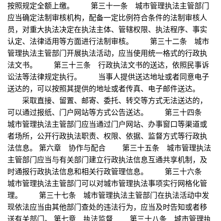
按照规定全额上缴。 第三十一条 城市管理执法主管部门
应当确定法制审核机构，配备一定比例符合条件的法制审核人
员，对重大执法决定在执法主体、管辖权限、执法程序、事实
认定、法律适用等方面进行法制审核。 第三十二条 城市
管理执法主管部门开展执法活动，应当使用统一格式的行政执
法文书。 第三十三条 行政执法文书的送达，依照民事诉
讼法等法律规定执行。 当事人提供送达地址或者同意电子
送达的，可以按照其提供的地址或者传真、电子邮件送达。
采取直接、留置、邮寄、委托、转交等方式无法送达的，
可以通过报纸、门户网站等方式公告送达。 第三十四条
城市管理执法主管部门应当通过门户网站、办事窗口等渠道或
者场所，公开行政执法职责、权限、依据、监督方式等行政执
法信息。 第六章 协作与配合 第三十五条 城市管理执法
主管部门应当与有关部门建立行政执法信息互通共享机制，及
时通报行政执法信息和相关行政管理信息。 第三十六条
城市管理执法主管部门可以对城市管理执法事项实行网格化管
理。 第三十七条 城市管理执法主管部门在执法活动中发
现依法应当由其他部门查处的违法行为，应当及时告知或者移
送有关部门。 第七章 执法监督 第三十八条 城市管理执