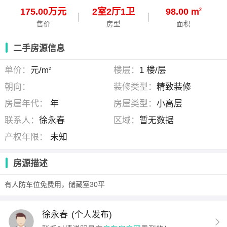
175.00万元
2
室
2
厅
1
卫
98.00 m
2
售价
房型
面积
二手房源信息
单价：
元/m
楼层：
1 楼/层
2
朝向：
装修类型：
精致装修
房屋年代：
年
房屋类型：
小高层
联系人：
徐永春
区域：
暂无数据
产权年限：
未知
房源描述
有人防车位免费用，储藏室30平
徐永春
(个人发布)